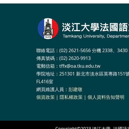
聯絡電話：(02) 2621-5656 分機 2338、3430
傳真號碼：(02) 2620-9913
電郵信箱：tffx@oa.tku.edu.tw
學院地址：251301 新北市淡水區英專路151
FL416室
網頁維護人員：
彭建暾
個資政策
|
隱私權政策
|
個人資料告知聲明
Copyright©2023 淡江大學 -法國語文