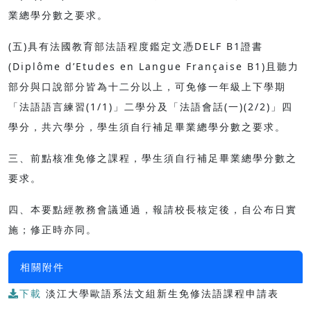
業總學分數之要求。
(五)具有法國教育部法語程度鑑定文憑DELF B1證書
(Diplôme d’Etudes en Langue Française B1)且聽力
部分與口說部分皆為十二分以上，可免修一年級上下學期
「法語語言練習(1/1)」二學分及「法語會話(一)(2/2)」四
學分，共六學分，學生須自行補足畢業總學分數之要求。
三、前點核准免修之課程，學生須自行補足畢業總學分數之
要求。
四、本要點經教務會議通過，報請校長核定後，自公布日實
施；修正時亦同。
相關附件
下載
淡江大學歐語系法文組新生免修法語課程申請表