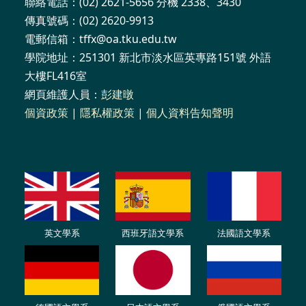
聯絡電話：(02) 2621-5656 分機 2338、3430
傳真號碼：(02) 2620-9913
電郵信箱：tffx@oa.tku.edu.tw
學院地址：251301 新北市淡水區英專路151號 外語
大樓FL416室
網頁維護人員：
彭建暾
個資政策
|
隱私權政策
|
個人資料告知聲明
英文學系
西班牙語文學系
法國語文學系