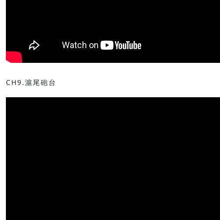
CH9.滬尾砲台