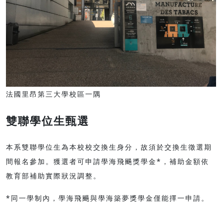
法國里昂第三大學校區一隅
雙聯學位生甄選
本系雙聯學位生為本校校交換生身分，故須於交換生徵選期
間報名參加。獲選者可申請學海飛颺獎學金*，補助金額依
教育部補助實際狀況調整。
*同一學制內，學海飛颺與學海築夢獎學金僅能擇一申請。