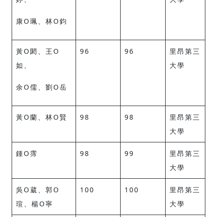
康O珮、林O鈞
黃O閎、王O
96
96
里昂第三
如、
大學
余O儒、劉O岳
黃O蘭、林O賢
98
98
里昂第三
大學
鍾O霈
98
99
里昂第三
大學
吳O葳、郭O
100
100
里昂第三
瑄、楊O寧
大學