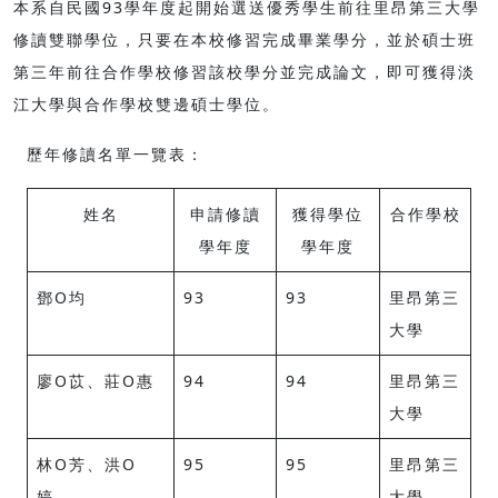
本系自民國93學年度起開始選送優秀學生前往里昂第三大學
修讀雙聯學位，只要在本校修習完成畢業學分，並於碩士班
第三年前往合作學校修習該校學分並完成論文，即可獲得淡
江大學與合作學校雙邊碩士學位。
歷年修讀名單一覽表：
姓名
申請修讀
獲得學位
合作學校
學年度
學年度
鄧O均
93
93
里昂第三
大學
廖O苡、莊O惠
94
94
里昂第三
大學
林O芳、洪O
95
95
里昂第三
婷、
大學