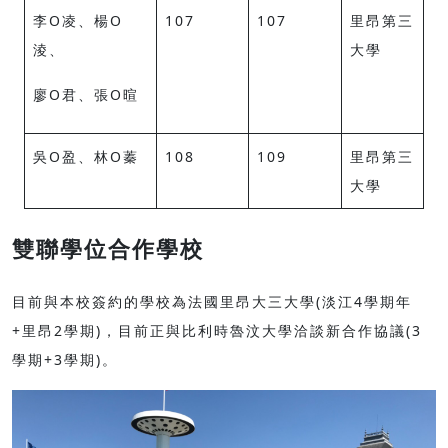
李O凌、楊O
107
107
里昂第三
淩、
大學
廖O君、張O暄
吳O盈、林O蓁
108
109
里昂第三
大學
雙聯學位合作學校
目前與本校簽約的學校為法國里昂大三大學(淡江4學期年
+里昂2學期)，目前正與比利時魯汶大學洽談新合作協議(3
學期+3學期)。