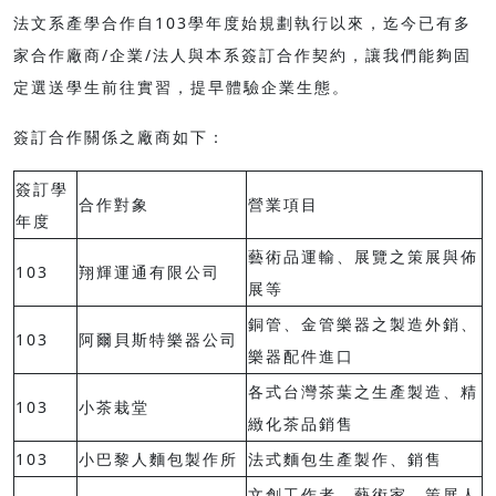
法文系產學合作自103學年度始規劃執行以來，迄今已有多
家合作廠商/企業/法人與本系簽訂合作契約，讓我們能夠固
定選送學生前往實習，提早體驗企業生態。
簽訂合作關係之廠商如下：
簽訂學
合作對象
營業項目
年度
藝術品運輸、展覽之策展與佈
103
翔輝運通有限公司
展等
銅管、金管樂器之製造外銷、
103
阿爾貝斯特樂器公司
樂器配件進口
各式台灣茶葉之生產製造、精
103
小茶栽堂
緻化茶品銷售
103
小巴黎人麵包製作所
法式麵包生產製作、銷售
文創工作者、藝術家、策展人