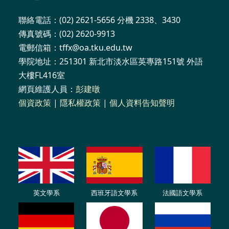
聯絡電話：(02) 2621-5656 分機 2338、3430
傳真號碼：(02) 2620-9913
電郵信箱：tffx@oa.tku.edu.tw
學院地址：251301 新北市淡水區英專路151號 外語
大樓FL416室
網頁維護人員：
彭建暾
個資政策
|
隱私權政策
|
個人資料告知聲明
英文學系
西班牙語文學系
法國語文學系