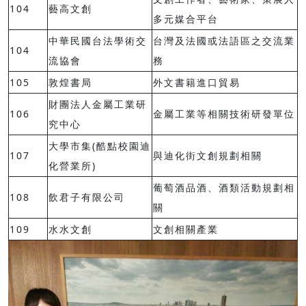
104
藝高文創
多元媒合平台
中華民國台法學術交
台灣及法國或法語區之交流業
104
流協會
務
105
敦煌書局
外文書籍進口貿易
財團法人金屬工業研
106
金屬工業等相關技術研發單位
究中心
大學市集(酷點校園迪
107
與迪化街文創規劃相關
化營業所)
葡萄酒品酒、酒類活動規劃相
108
飲君子有限公司
關
109
水水文創
文創相關產業