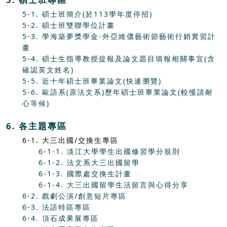
5-1. 碩士班簡介(於113學年度停招)
5-2. 碩士班雙聯學位計畫
5-3. 學海築夢獎學金-外亞維儂藝術節藝術行銷實習計
畫
5-4. 碩士生指導教授提報及論文題目填報相關事宜(含
確認英文姓名)
5-5. 近十年碩士班畢業論文(快速瀏覽)
5-6. 歐語系(原法文系)歷年碩士班畢業論文(較慢請耐
心等候)
6. 各主題專區
6-1. 大三出國/交換生專區
6-1-1. 淡江大學學生出國修習學分規則
6-1-2. 法文系大三出國留學
6-1-3. 國際處交換生計畫
6-1-4. 大三出國留學生活留言與心得分享
6-2. 戲劇公演/創意短片專區
6-3. 法語特區專區
6-4. 頂石成果展專區