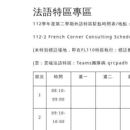
法語特區專區
112學年度第二學期外語特區駐點時間表/地點：F
112-2 French Corner Consulting Sched
(未特別標註場地，即在FL110特區執行；標
(雲：雲端法語特區：Teams團隊碼 qrcpad
節
次
時間
週一
週二
08:10-
1
09:00
09:10-
2
10:00