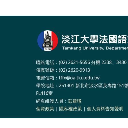
聯絡電話：(02) 2621-5656 分機 2338、3430
傳真號碼：(02) 2620-9913
電郵信箱：tffx@oa.tku.edu.tw
學院地址：251301 新北市淡水區英專路151
FL416室
網頁維護人員：
彭建暾
個資政策
|
隱私權政策
|
個人資料告知聲明