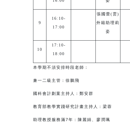
16:00
姿
張國蕾(雲)
16:10-
9
外籍助理莉
17:00
姿
17:10-
10
18:00
本學期不須安排時段老師：
兼一二級主管：徐鵬飛
國科會計劃案主持人：鄭安群
教育部教學實踐研究計畫主持人：梁蓉
助理教授服務滿7年：陳麗娟、廖潤珮