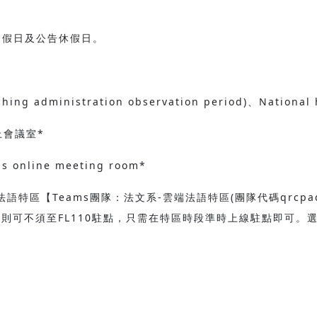
國定假日及公告休假日。
aching administration observation period)、National 
上會議室*
ams online meeting room*
語特區【Teams團隊：法文系-雲端法語特區(團隊代碼qrcpa
可不須至FL110駐點，只需在特區時段準時上線駐點即可。選擇