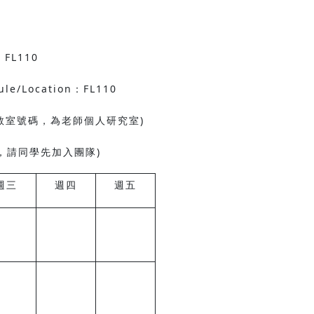
L110
ule/Location：FL110
註教室號碼，為老師個人研究室)
h，請同學先加入團隊)
週三
週四
週五