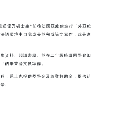
選送優秀碩士生*前往法國亞維儂進行「外亞維
全法語環境中自我成長並完成論文寫作，或是進
蒐集資料、閱讀書籍。並在二年級時讓同學參加
自己的畢業論文做準備。
課程；系上也提供獎學金及急難救助金，提供給
同學。