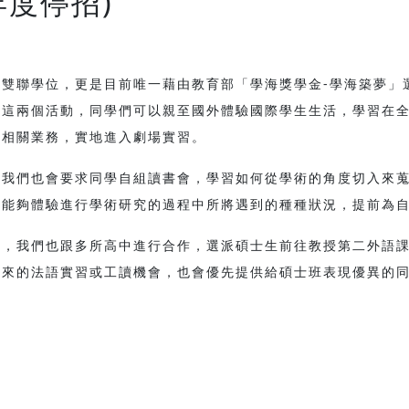
年度停招)
雙聯學位，更是目前唯一藉由教育部「學海獎學金-學海築夢」
與這兩個活動，同學們可以親至國外體驗國際學生生活，學習在
場相關業務，實地進入劇場實習。
，我們也會要求同學自組讀書會，學習如何從學術的角度切入來
，能夠體驗進行學術研究的過程中所將遇到的種種狀況，提前為
外，我們也跟多所高中進行合作，選派碩士生前往教授第二外語
介來的法語實習或工讀機會，也會優先提供給碩士班表現優異的