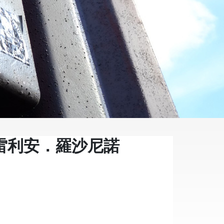
奧雷利安．羅沙尼諾